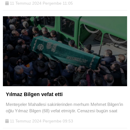
11 Temmuz 2024 Perşembe 11:05
Yılmaz Bilgen vefat etti
Menteşeler Mahallesi sakinlerinden merhum Mehmet Bilgen’in
oğlu Yılmaz Bilgen (68) vefat etmiştir. Cenazesi bugün saat
11 Temmuz 2024 Perşembe 09:53