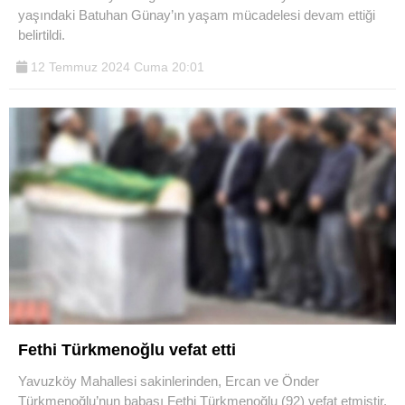
yaşındaki Batuhan Günay’ın yaşam mücadelesi devam ettiği
belirtildi.
12 Temmuz 2024 Cuma 20:01
Fethi Türkmenoğlu vefat etti
Yavuzköy Mahallesi sakinlerinden, Ercan ve Önder
Türkmenoğlu’nun babası Fethi Türkmenoğlu (92) vefat etmiştir.