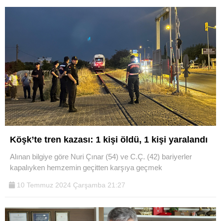
Köşk’te tren kazası: 1 kişi öldü, 1 kişi yaralandı
Alınan bilgiye göre Nuri Çınar (54) ve C.Ç. (42) bariyerler
kapalıyken hemzemin geçitten karşıya geçmek
10 Temmuz 2024 Çarşamba 21:27