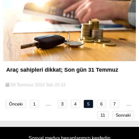
Araç sahipleri dikkat; Son gün 31 Temmuz
09 Temmuz 2024 Salı 22:12
Önceki
1
…
3
4
5
6
7
…
11
Sonraki
Sosyal medya hesaplarımızı keşfedin