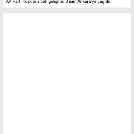
AK Parti Köşk’te sıcak gelişme: 3 isim Ankara’ya çağrıldı