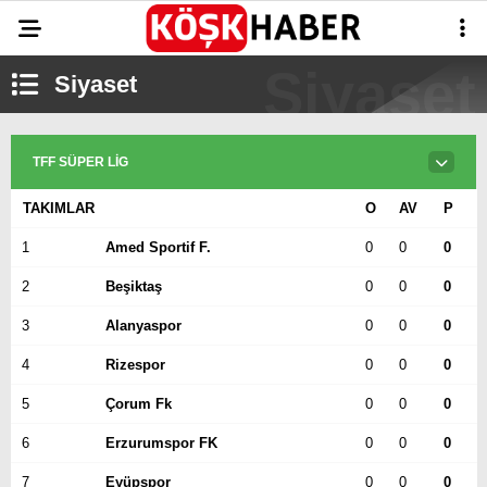
22.6
°
AYDIN
Siyaset
GALERİ
VİDEO
YAZARLAR
TFF SÜPER LIG
GÜNDEM
WhatsApp İhbar
TAKIMLAR
O
AV
P
ASAYİŞ
Hattı
1
Amed Sportif F.
0
0
0
EĞİTİM
2
Beşiktaş
0
0
0
SAĞLIK
3
Alanyaspor
0
0
0
Facebook
EKONOMİ
4
Rizespor
0
0
0
SPOR
5
Çorum Fk
0
0
0
VEFAT
6
Erzurumspor FK
0
0
0
Instagram
7
Eyüpspor
0
0
0