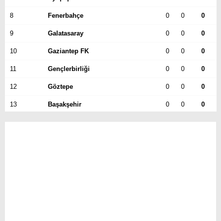
8
Fenerbahçe
Youtube
0
0
0
9
Galatasaray
0
0
0
10
Gaziantep FK
0
0
0
11
Gençlerbirliği
0
0
0
12
Göztepe
0
0
0
13
Başakşehir
0
0
0
14
Kasımpaşa
0
0
0
15
Kocaelispor
0
0
0
16
Konyaspor
0
0
0
17
Samsunspor
0
0
0
18
Trabzonspor
0
0
0