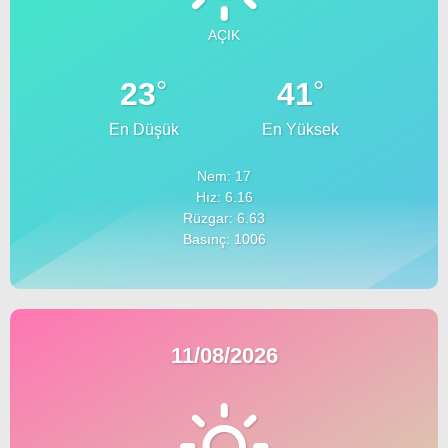
AÇIK
°
°
23
41
En Düşük
En Yüksek
Nem: 17
Hız: 6.16
Rüzgar: 6.63
Basınç: 1006
11/08/2026