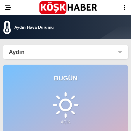
25.3
°
AYDIN
Aydın Hava Durumu
GALERİ
VİDEO
YAZARLAR
GÜNDEM
Aydın
WhatsApp İhbar
ASAYİŞ
Hattı
EĞİTİM
BUGÜN
SAĞLIK
Facebook
EKONOMİ
SPOR
VEFAT
AÇIK
Instagram