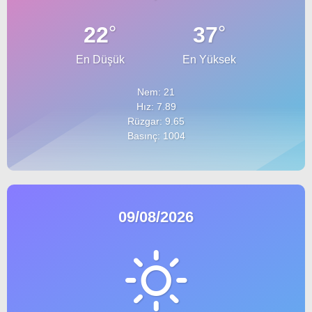
°
°
22
37
En Düşük
En Yüksek
Nem: 21
Hız: 7.89
Rüzgar: 9.65
Basınç: 1004
09/08/2026