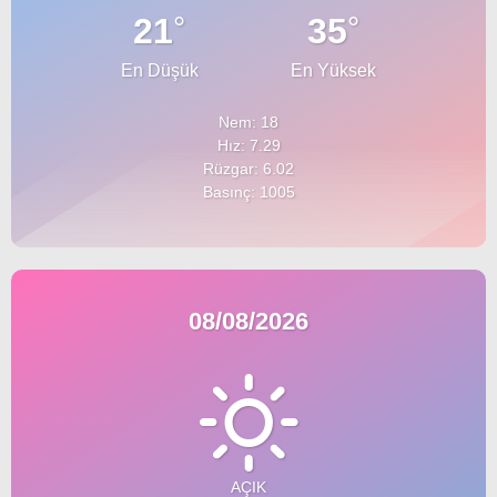
°
°
21
35
Youtube
En Düşük
En Yüksek
Nem: 18
Hız: 7.29
Rüzgar: 6.02
Basınç: 1005
08/08/2026
AÇIK