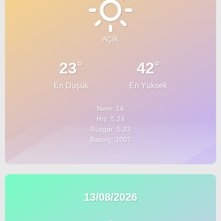
AÇIK
°
°
23
42
En Düşük
En Yüksek
Nem: 14
Hız: 5.24
Rüzgar: 5.23
Basınç: 1007
13/08/2026