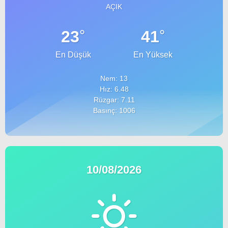
AÇIK
°
°
23
41
En Düşük
En Yüksek
Nem: 13
Hız: 6.48
Rüzgar: 7.11
Basınç: 1006
10/08/2026