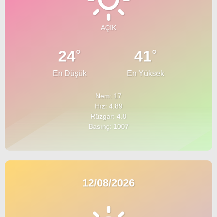
AÇIK
°
°
24
41
En Düşük
En Yüksek
Nem: 17
Hız: 4.89
Rüzgar: 4.8
Basınç: 1007
12/08/2026