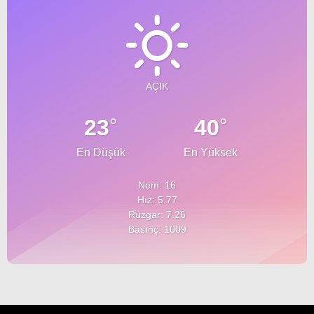
AÇIK
°
°
23
40
En Düşük
En Yüksek
Nem: 16
Hız: 5.77
Rüzgar: 7.26
Basınç: 1009