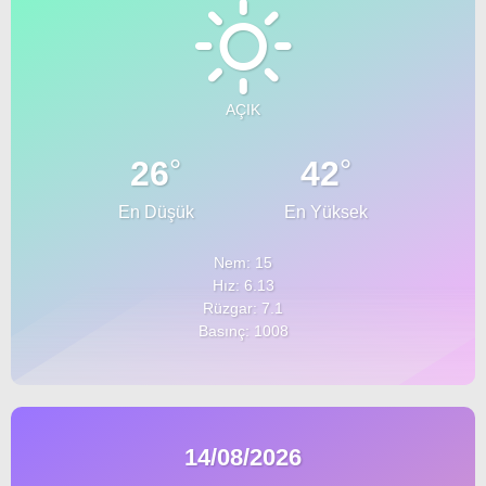
AÇIK
°
°
26
42
En Düşük
En Yüksek
Nem: 15
Hız: 6.13
Rüzgar: 7.1
Basınç: 1008
14/08/2026