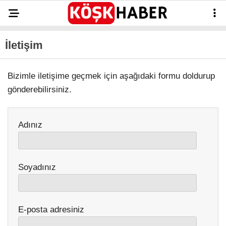
35.3
°
AYDIN
İletişim
GALERİ
VİDEO
YAZARLAR
Bizimle iletişime geçmek için aşağıdaki formu doldurup
GÜNDEM
gönderebilirsiniz.
WhatsApp İhbar
ASAYİŞ
Hattı
EĞİTİM
Adınız
SAĞLIK
Facebook
EKONOMİ
Soyadınız
SPOR
VEFAT
E-posta adresiniz
Instagram