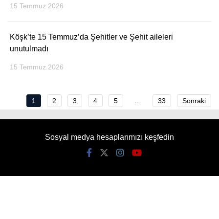
15 Temmuz 2026
Köşk’te 15 Temmuz’da Şehitler ve Şehit aileleri
unutulmadı
15 Temmuz 2026
1
2
3
4
5
…
33
Sonraki
Sosyal medya hesaplarımızı keşfedin