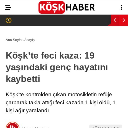
25.8
°
AYDIN
GALERİ
VİDEO
YAZARLAR
Ana Sayfa
›
Asayiş
GÜNDEM
Köşk’te feci kaza: 19
WhatsApp İhbar
ASAYİŞ
Hattı
yaşındaki genç hayatını
EĞİTİM
kaybetti
SAĞLIK
Facebook
EKONOMİ
Köşk’te kontrolden çıkan motosikletin refüje
çarparak takla attığı feci kazada 1 kişi öldü, 1
SPOR
kişi ağır yaralandı.
VEFAT
Instagram