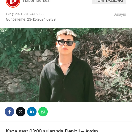
Haber Merkezi
TÜM YAZILARI
Youtube
Giriş: 23-11-2024 09:38
Asayiş
Güncelleme: 23-11-2024 09:39
Kaza saat 03:00 sularında Denizli – Aydın