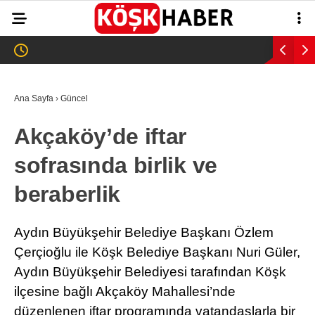
27.6
°
AYDIN
GALERİ
VİDEO
YAZARLAR
Ana Sayfa
›
Güncel
GÜNDEM
Akçaköy’de iftar
WhatsApp İhbar
ASAYİŞ
Hattı
sofrasında birlik ve
EĞİTİM
beraberlik
SAĞLIK
Facebook
EKONOMİ
Aydın Büyükşehir Belediye Başkanı Özlem
Çerçioğlu ile Köşk Belediye Başkanı Nuri Güler,
SPOR
Aydın Büyükşehir Belediyesi tarafından Köşk
VEFAT
ilçesine bağlı Akçaköy Mahallesi’nde
Instagram
düzenlenen iftar programında vatandaşlarla bir