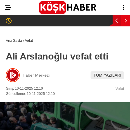
35.2
°
AYDIN
GALERİ
VİDEO
YAZARLAR
Ana Sayfa
›
Vefat
GÜNDEM
Ali Arslanoğlu vefat etti
WhatsApp İhbar
ASAYİŞ
Hattı
EĞİTİM
Haber Merkezi
TÜM YAZILARI
SAĞLIK
Giriş: 10-11-2025 12:10
Vefat
Facebook
Güncelleme: 10-11-2025 12:10
EKONOMİ
SPOR
VEFAT
Instagram