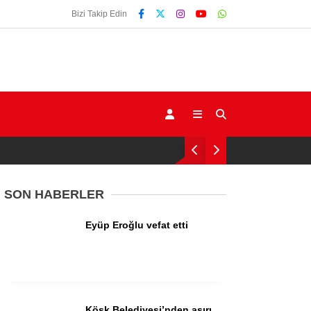
Bizi Takip Edin
SON HABERLER
Eyüp Eroğlu vefat etti
Gündem
Ekonomi
Siyaset
Köşk Belediyesi’nden aşırı