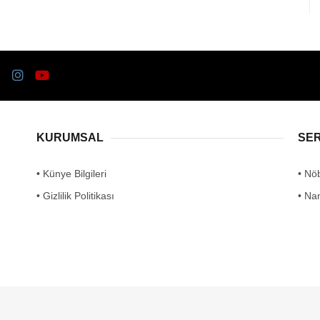
KURUMSAL
SE
• Künye Bilgileri
• Nö
• Gizlilik Politikası
• Na