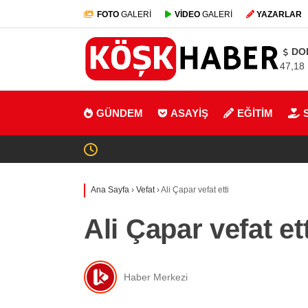
FOTO
GALERİ
VİDEO
GALERİ
YAZARLAR
DO
47,18
GÜNDEM
ASAYİŞ
EĞİTİM
Ana Sayfa
›
Vefat
›
Ali Çapar vefat etti
Ali Çapar vefat ett
Haber Merkezi