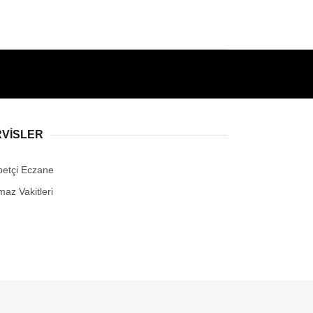
RVİSLER
betçi Eczane
maz Vakitleri