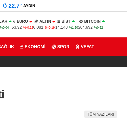
22.7
°
AYDIN
LAR
EURO
ALTIN
BİST
BITCOIN
53,92
6,081
14,148
$64.692
%0,04
%-0,12
%-0,19
%1,20
%0,52
SAĞLIK
EKONOMİ
SPOR
VEFAT
i
TÜM YAZILARI