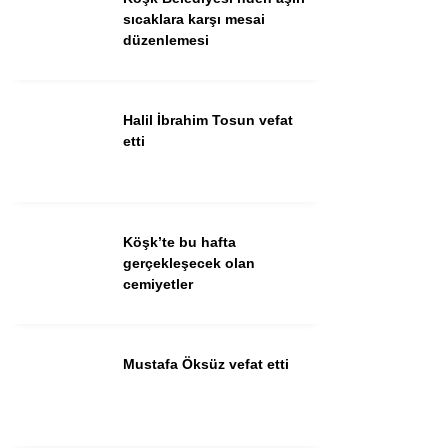
Güncel
sıcaklara karşı mesai
düzenlemesi
Spor
İlanlar
Halil İbrahim Tosun vefat
Sağlık
etti
Eğitim
Köşk’te bu hafta
WhatsApp İhbar
gerçekleşecek olan
Hattı
cemiyetler
Mustafa Öksüz vefat etti
Facebook