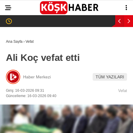
28.6
°
AYDIN
GALERİ
VİDEO
YAZARLAR
Ana Sayfa
›
Vefat
GÜNDEM
Ali Koç vefat etti
WhatsApp İhbar
ASAYİŞ
Hattı
EĞİTİM
Haber Merkezi
TÜM YAZILARI
SAĞLIK
Giriş: 16-03-2026 09:31
Vefat
Facebook
Güncelleme: 16-03-2026 09:40
EKONOMİ
SPOR
VEFAT
Instagram