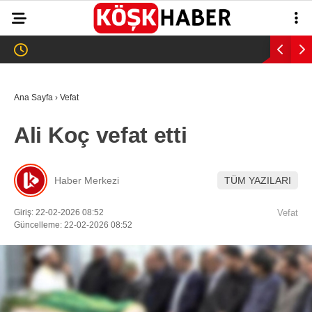
35.2
°
AYDIN
GALERİ
VİDEO
YAZARLAR
Ana Sayfa
›
Vefat
GÜNDEM
Ali Koç vefat etti
WhatsApp İhbar
ASAYİŞ
Hattı
EĞİTİM
Haber Merkezi
TÜM YAZILARI
SAĞLIK
Giriş: 22-02-2026 08:52
Vefat
Facebook
Güncelleme: 22-02-2026 08:52
EKONOMİ
SPOR
VEFAT
Instagram