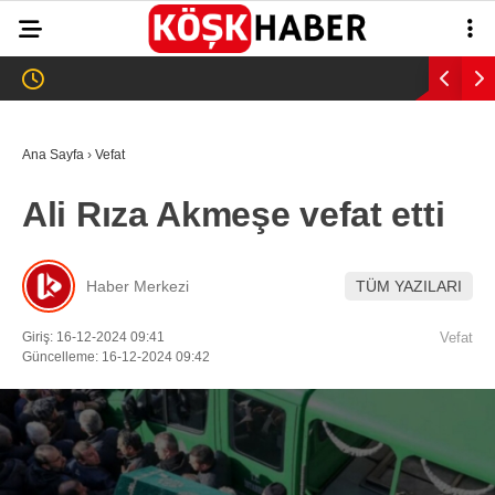
23.4
°
AYDIN
GALERİ
VİDEO
YAZARLAR
Ana Sayfa
›
Vefat
GÜNDEM
Ali Rıza Akmeşe vefat etti
WhatsApp İhbar
ASAYİŞ
Hattı
EĞİTİM
Haber Merkezi
TÜM YAZILARI
SAĞLIK
Giriş: 16-12-2024 09:41
Vefat
Facebook
Güncelleme: 16-12-2024 09:42
EKONOMİ
SPOR
VEFAT
Instagram