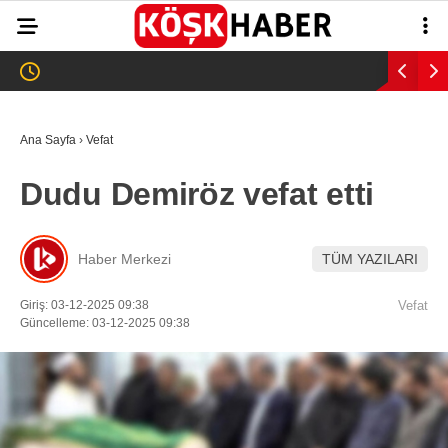
31
°
AYDIN
GALERİ
VİDEO
YAZARLAR
Ana Sayfa
›
Vefat
GÜNDEM
Dudu Demiröz vefat etti
WhatsApp İhbar
ASAYİŞ
Hattı
EĞİTİM
Haber Merkezi
TÜM YAZILARI
SAĞLIK
Giriş: 03-12-2025 09:38
Vefat
Facebook
Güncelleme: 03-12-2025 09:38
EKONOMİ
SPOR
VEFAT
Instagram