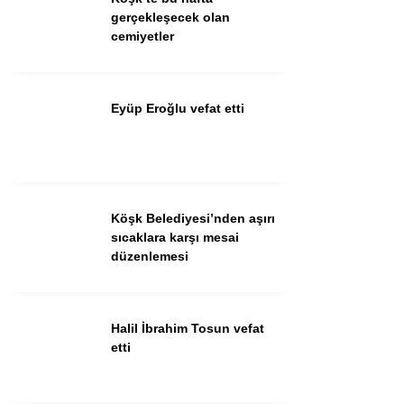
Güncel
gerçekleşecek olan
cemiyetler
Spor
İlanlar
Eyüp Eroğlu vefat etti
Sağlık
Eğitim
Köşk Belediyesi’nden aşırı
WhatsApp İhbar
sıcaklara karşı mesai
Hattı
düzenlemesi
Halil İbrahim Tosun vefat
Facebook
etti