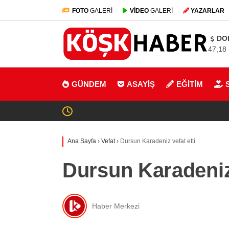
FOTO
GALERİ
VİDEO
GALERİ
YAZARLAR
DO
47,18
GÜNDEM
ASAYİŞ
EĞİTİM
Ana Sayfa
›
Vefat
›
Dursun Karadeniz vefat etti
Dursun Karadeniz 
Haber Merkezi