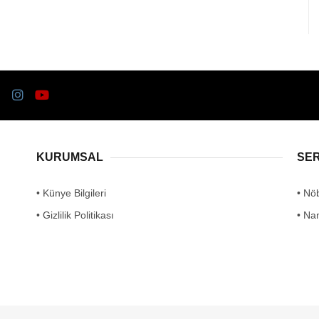
KURUMSAL
SE
• Künye Bilgileri
• Nö
• Gizlilik Politikası
• Na