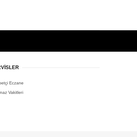
RVİSLER
betçi Eczane
maz Vakitleri