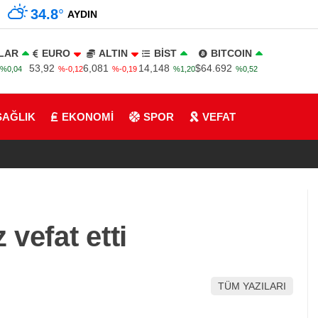
34.8
°
AYDIN
LAR
EURO
ALTIN
BİST
BITCOIN
53,92
6,081
14,148
$64.692
%0,04
%-0,12
%-0,19
%1,20
%0,52
SAĞLIK
EKONOMİ
SPOR
VEFAT
vefat etti
TÜM YAZILARI