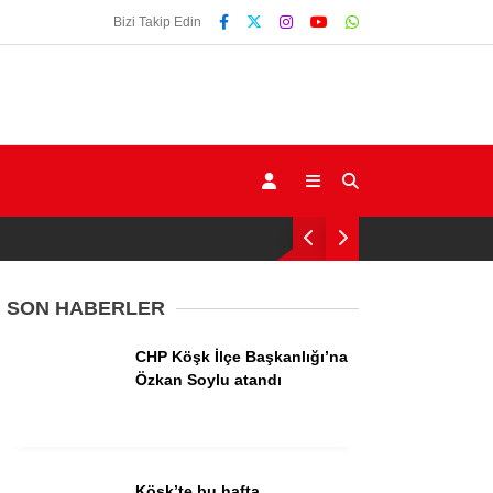
Bizi Takip Edin
SON HABERLER
CHP Köşk İlçe Başkanlığı’na
Gündem
Özkan Soylu atandı
Ekonomi
Siyaset
Köşk’te bu hafta