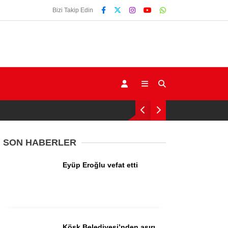
Bizi Takip Edin
SON HABERLER
Eyüp Eroğlu vefat etti
Gündem
Ekonomi
Siyaset
Köşk Belediyesi’nden aşırı