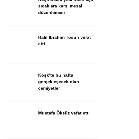
Güncel
sıcaklara karşı mesai
düzenlemesi
Spor
İlanlar
Halil İbrahim Tosun vefat
Sağlık
etti
Eğitim
Köşk’te bu hafta
WhatsApp İhbar
gerçekleşecek olan
Hattı
cemiyetler
Mustafa Öksüz vefat etti
Facebook