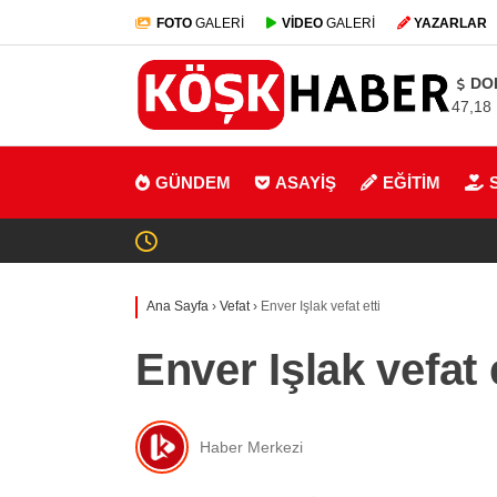
FOTO
GALERİ
VİDEO
GALERİ
YAZARLAR
DO
47,18
GÜNDEM
ASAYİŞ
EĞİTİM
Ana Sayfa
›
Vefat
›
Enver Işlak vefat etti
Enver Işlak vefat e
Haber Merkezi