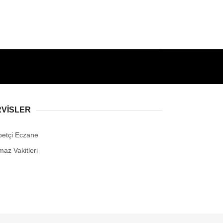
RVİSLER
betçi Eczane
maz Vakitleri