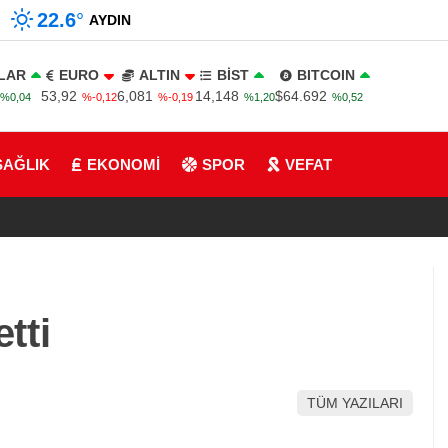
22.6
°
AYDIN
LAR
EURO
ALTIN
BİST
BITCOIN
53,92
6,081
14,148
$64.692
%0,04
%-0,12
%-0,19
%1,20
%0,52
SAĞLIK
EKONOMİ
SPOR
VEFAT
tti
TÜM YAZILARI