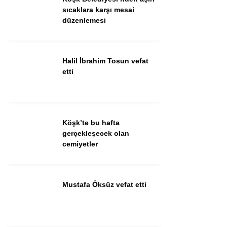
Güncel
sıcaklara karşı mesai
düzenlemesi
Spor
İlanlar
Halil İbrahim Tosun vefat
Sağlık
etti
Eğitim
Köşk’te bu hafta
WhatsApp İhbar
gerçekleşecek olan
Hattı
cemiyetler
Mustafa Öksüz vefat etti
Facebook