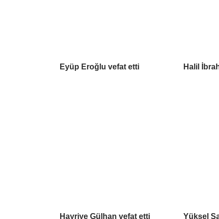
Eyüp Eroğlu vefat etti
Halil İbra
Hayriye Gülhan vefat etti
Yüksel Sa