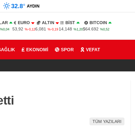
32.8
°
AYDIN
LAR
EURO
ALTIN
BİST
BITCOIN
53,92
6,081
14,148
$64.692
%0,04
%-0,12
%-0,19
%1,20
%0,52
SAĞLIK
EKONOMİ
SPOR
VEFAT
tti
TÜM YAZILARI