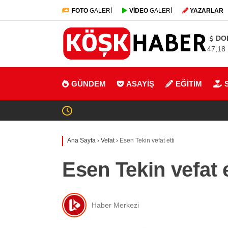
FOTO
GALERİ
VİDEO
GALERİ
YAZARLAR
DO
47,18
GÜNDEM
ASAYİŞ
EĞİTİM
Ana Sayfa
›
Vefat
›
Esen Tekin vefat etti
Esen Tekin vefat e
Haber Merkezi