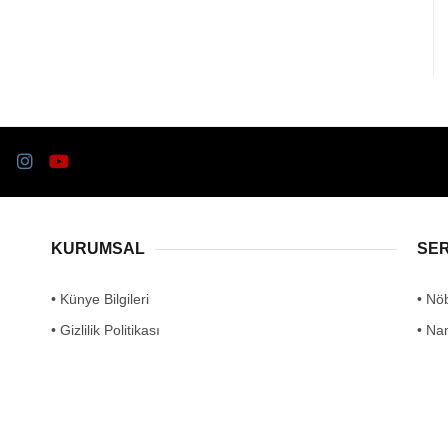
KURUMSAL
SE
• Künye Bilgileri
• Nö
• Gizlilik Politikası
• Na