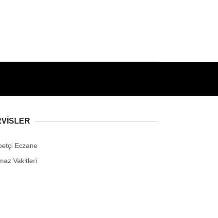
RVİSLER
betçi Eczane
maz Vakitleri