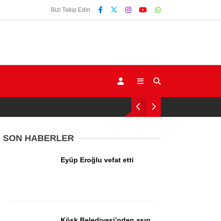
Bizi Takip Edin
SON HABERLER
Eyüp Eroğlu vefat etti
Gündem
Ekonomi
Siyaset
Köşk Belediyesi’nden aşırı