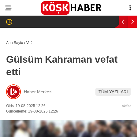
22.6
°
AYDIN
GALERİ
VİDEO
YAZARLAR
Ana Sayfa
›
Vefat
GÜNDEM
Gülsüm Kahraman vefat
WhatsApp İhbar
ASAYİŞ
Hattı
etti
EĞİTİM
SAĞLIK
Haber Merkezi
TÜM YAZILARI
Facebook
EKONOMİ
Giriş: 19-08-2025 12:26
Vefat
Güncelleme: 19-08-2025 12:26
SPOR
VEFAT
Instagram