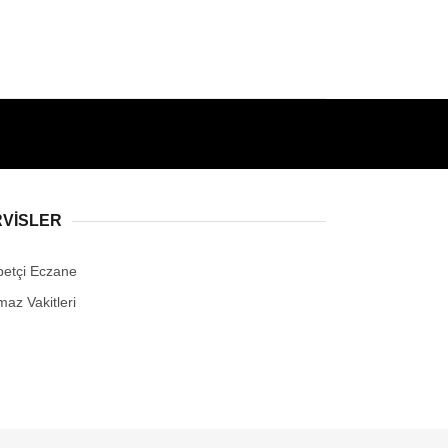
RVİSLER
betçi Eczane
maz Vakitleri