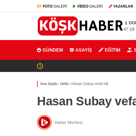
FOTO
GALERİ
VİDEO
GALERİ
YAZARLAR
DO
47,18
GÜNDEM
ASAYİŞ
EĞİTİM
Ana Sayfa
›
Vefat
›
Hasan Subay vefat etti
Hasan Subay vefat
Haber Merkezi