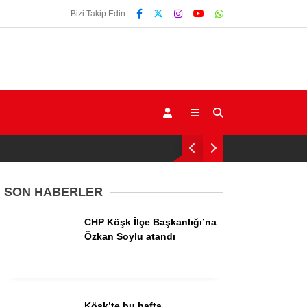
Bizi Takip Edin
SON HABERLER
CHP Köşk İlçe Başkanlığı’na
Gündem
Özkan Soylu atandı
Ekonomi
Siyaset
Köşk’te bu hafta