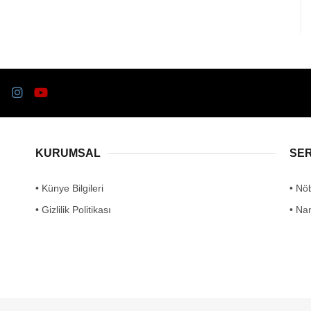
KURUMSAL
SE
• Künye Bilgileri
• Nö
• Gizlilik Politikası
• Na