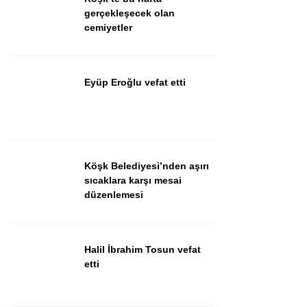
Güncel
gerçekleşecek olan
cemiyetler
Spor
İlanlar
Eyüp Eroğlu vefat etti
Sağlık
Eğitim
Köşk Belediyesi’nden aşırı
WhatsApp İhbar
sıcaklara karşı mesai
Hattı
düzenlemesi
Halil İbrahim Tosun vefat
Facebook
etti