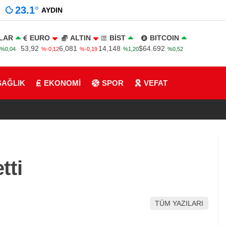
23.1
°
AYDIN
LAR
EURO
ALTIN
BİST
BITCOIN
53,92
6,081
14,148
$64.692
%0,04
%-0,12
%-0,19
%1,20
%0,52
SAĞLIK
EKONOMİ
SPOR
VEFAT
tti
TÜM YAZILARI