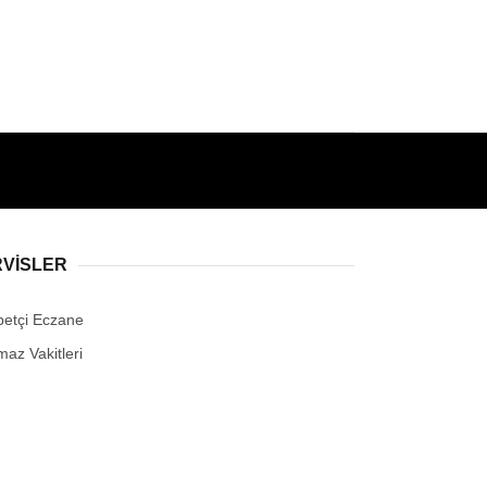
RVİSLER
betçi Eczane
maz Vakitleri