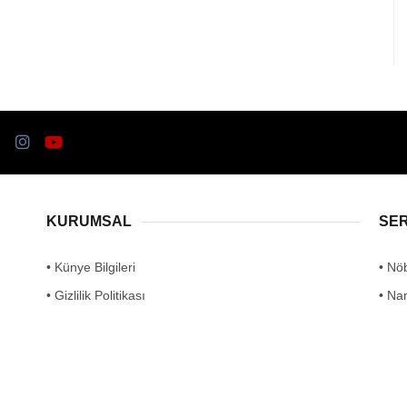
KURUMSAL
SE
• Künye Bilgileri
• Nö
• Gizlilik Politikası
• Na