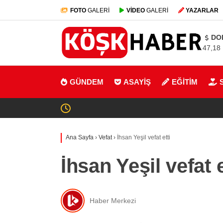
FOTO
GALERİ
VİDEO
GALERİ
YAZARLAR
DO
47,18
GÜNDEM
ASAYİŞ
EĞİTİM
Ana Sayfa
›
Vefat
›
İhsan Yeşil vefat etti
İhsan Yeşil vefat e
Haber Merkezi