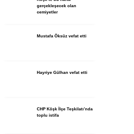
Güncel
gerçekleşecek olan
cemiyetler
Spor
İlanlar
Mustafa Öksüz vefat etti
Sağlık
Eğitim
Hayriye Gülhan vefat etti
WhatsApp İhbar
Hattı
CHP Köşk İlçe Teşkilatı’nda
Facebook
toplu istifa