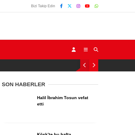
Bizi Takip Edin
SON HABERLER
Halil İbrahim Tosun vefat
Gündem
etti
Ekonomi
Siyaset
Köşk’te bu hafta