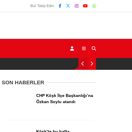
Bizi Takip Edin
SON HABERLER
CHP Köşk İlçe Başkanlığı’na
Gündem
Özkan Soylu atandı
Ekonomi
Siyaset
Köşk’te bu hafta