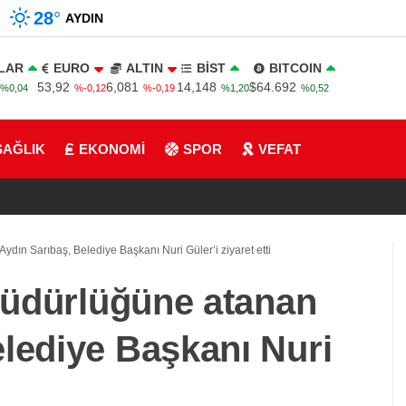
28
°
AYDIN
LAR
EURO
ALTIN
BİST
BITCOIN
53,92
6,081
14,148
$64.692
%0,04
%-0,12
%-0,19
%1,20
%0,52
SAĞLIK
EKONOMİ
SPOR
VEFAT
Aydın Sarıbaş, Belediye Başkanı Nuri Güler’i ziyaret etti
 Müdürlüğüne atanan
elediye Başkanı Nuri
i