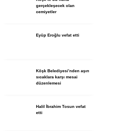
Güncel
gerçekleşecek olan
cemiyetler
Spor
İlanlar
Eyüp Eroğlu vefat etti
Sağlık
Eğitim
Köşk Belediyesi’nden aşırı
WhatsApp İhbar
sıcaklara karşı mesai
Hattı
düzenlemesi
Halil İbrahim Tosun vefat
Facebook
etti