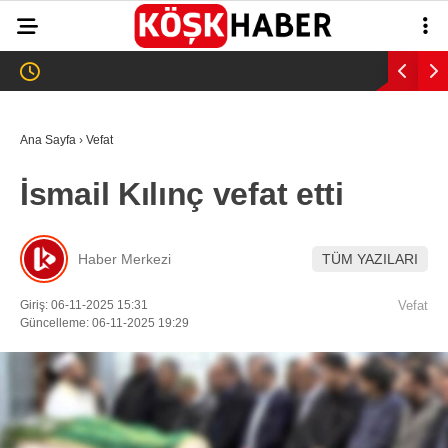
29
°
AYDIN
GALERİ
VİDEO
YAZARLAR
Ana Sayfa
›
Vefat
GÜNDEM
İsmail Kılınç vefat etti
WhatsApp İhbar
ASAYİŞ
Hattı
EĞİTİM
Haber Merkezi
TÜM YAZILARI
SAĞLIK
Giriş: 06-11-2025 15:31
Vefat
Facebook
Güncelleme: 06-11-2025 19:29
EKONOMİ
SPOR
VEFAT
Instagram