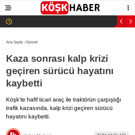
26.1
°
AYDIN
GALERİ
VİDEO
YAZARLAR
Ana Sayfa
›
Güncel
GÜNDEM
Kaza sonrası kalp krizi
WhatsApp İhbar
ASAYİŞ
Hattı
geçiren sürücü hayatını
EĞİTİM
kaybetti
SAĞLIK
Facebook
EKONOMİ
Köşk’te hafif ticari araç ile traktörün çarpıştığı
trafik kazasında, kalp krizi geçiren sürücü
SPOR
hayatını kaybetti.
VEFAT
Instagram