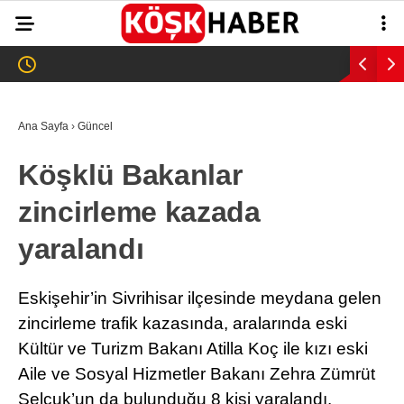
34.1
°
AYDIN
GALERİ
VİDEO
YAZARLAR
Ana Sayfa
›
Güncel
GÜNDEM
Köşklü Bakanlar
WhatsApp İhbar
ASAYİŞ
Hattı
zincirleme kazada
EĞİTİM
yaralandı
SAĞLIK
Facebook
EKONOMİ
Eskişehir’in Sivrihisar ilçesinde meydana gelen
zincirleme trafik kazasında, aralarında eski
SPOR
Kültür ve Turizm Bakanı Atilla Koç ile kızı eski
VEFAT
Aile ve Sosyal Hizmetler Bakanı Zehra Zümrüt
Instagram
Selçuk’un da bulunduğu 8 kişi yaralandı.