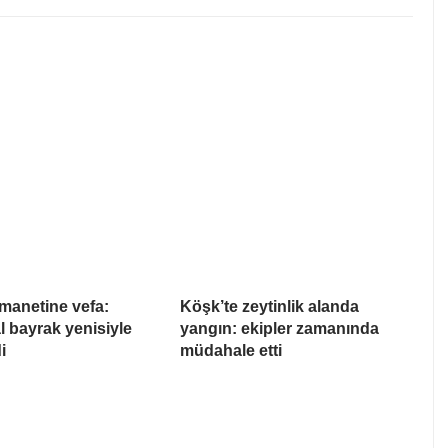
manetine vefa:
Köşk’te zeytinlik alanda
l bayrak yenisiyle
yangın: ekipler zamanında
i
müdahale etti