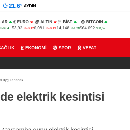
21.6
°
AYDIN
LAR
EURO
ALTIN
BİST
BITCOIN
53,92
6,081
14,148
$64.692
%0,04
%-0,12
%-0,19
%1,20
%0,52
SAĞLIK
EKONOMİ
SPOR
VEFAT
isi uygulanacak
e elektrik kesintisi
 Çarşamba günü elektrik kesintisi