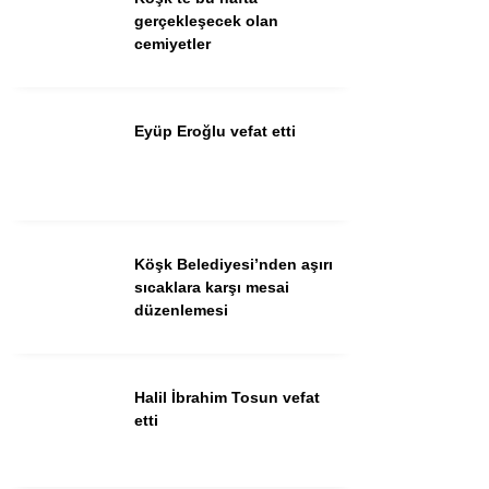
Güncel
gerçekleşecek olan
cemiyetler
Spor
İlanlar
Eyüp Eroğlu vefat etti
Sağlık
Eğitim
Köşk Belediyesi’nden aşırı
WhatsApp İhbar
sıcaklara karşı mesai
Hattı
düzenlemesi
Halil İbrahim Tosun vefat
Facebook
etti