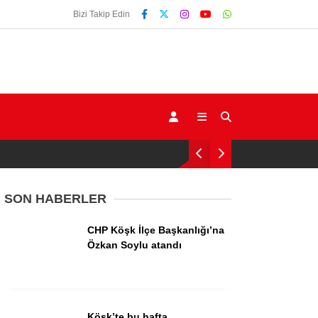
Bizi Takip Edin
SON HABERLER
CHP Köşk İlçe Başkanlığı’na
Gündem
Özkan Soylu atandı
Ekonomi
Siyaset
Köşk’te bu hafta