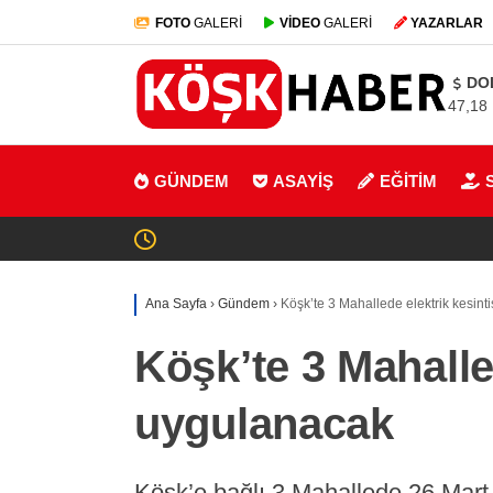
FOTO
GALERİ
VİDEO
GALERİ
YAZARLAR
DO
47,18
GÜNDEM
ASAYİŞ
EĞİTİM
Ana Sayfa
›
Gündem
›
Köşk’te 3 Mahallede elektrik kesint
Köşk’te 3 Mahalled
uygulanacak
Köşk’e bağlı 3 Mahallede 26 Mart,