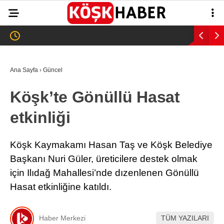
34.1
°
AYDIN
GALERİ
VİDEO
YAZARLAR
Ana Sayfa
›
Güncel
GÜNDEM
Köşk’te Gönüllü Hasat
WhatsApp İhbar
ASAYİŞ
Hattı
etkinliği
EĞİTİM
SAĞLIK
Köşk Kaymakamı Hasan Taş ve Köşk Belediye
Facebook
Başkanı Nuri Güler, üreticilere destek olmak
EKONOMİ
için Ilıdağ Mahallesi’nde dızenlenen Gönüllü
SPOR
Hasat etkinliğine katıldı.
VEFAT
Instagram
Haber Merkezi
TÜM YAZILARI