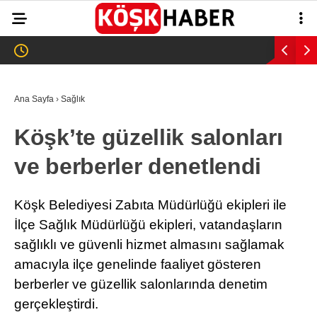
25.4
°
AYDIN
GALERİ
VİDEO
YAZARLAR
Ana Sayfa
›
Sağlık
GÜNDEM
Köşk’te güzellik salonları
WhatsApp İhbar
ASAYİŞ
Hattı
ve berberler denetlendi
EĞİTİM
SAĞLIK
Köşk Belediyesi Zabıta Müdürlüğü ekipleri ile
Facebook
İlçe Sağlık Müdürlüğü ekipleri, vatandaşların
EKONOMİ
sağlıklı ve güvenli hizmet almasını sağlamak
SPOR
amacıyla ilçe genelinde faaliyet gösteren
berberler ve güzellik salonlarında denetim
VEFAT
Instagram
gerçekleştirdi.