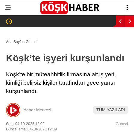
23.1
°
AYDIN
GALERİ
VİDEO
YAZARLAR
Ana Sayfa
›
Güncel
GÜNDEM
Köşk’te işyeri kurşunlandı
WhatsApp İhbar
ASAYİŞ
Hattı
EĞİTİM
Köşk’te bir müteahhitlik firmasına ait iş yeri,
kimliği belirsiz kişiler tarafından gece yarısı
SAĞLIK
kurşunlandı.
Facebook
EKONOMİ
SPOR
Haber Merkezi
TÜM YAZILARI
VEFAT
Giriş: 04-10-2025 12:09
Güncel
Instagram
Güncelleme: 04-10-2025 12:09