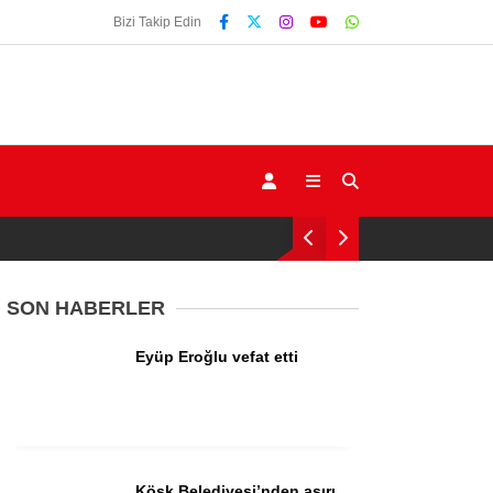
Bizi Takip Edin
SON HABERLER
Eyüp Eroğlu vefat etti
Gündem
Ekonomi
Siyaset
Köşk Belediyesi’nden aşırı