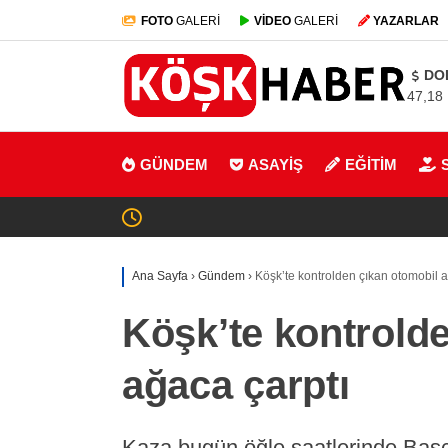
FOTO
GALERİ
VİDEO
GALERİ
YAZARLAR
DO
47,18
GÜNDEM
ASAYİŞ
EĞİTİM
Ana Sayfa
›
Gündem
›
Köşk’te kontrolden çıkan otomobil a
Köşk’te kontrold
ağaca çarptı
Kaza bugün öğle saatlerinde Başç