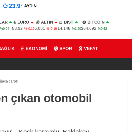
23.9
°
AYDIN
LAR
EURO
ALTIN
BİST
BITCOIN
53,92
6,081
14,148
$64.692
%0,04
%-0,12
%-0,19
%1,20
%0,52
SAĞLIK
EKONOMİ
SPOR
VEFAT
ğaca çarptı
en çıkan otomobil
ayır – Köşk karayolu, Baklaköy