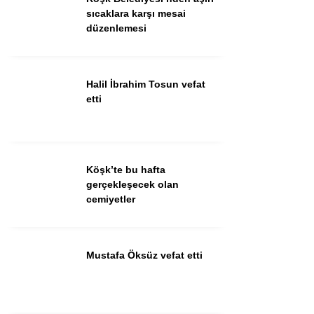
Güncel
sıcaklara karşı mesai
düzenlemesi
Spor
İlanlar
Halil İbrahim Tosun vefat
Sağlık
etti
Eğitim
Köşk’te bu hafta
WhatsApp İhbar
gerçekleşecek olan
Hattı
cemiyetler
Mustafa Öksüz vefat etti
Facebook