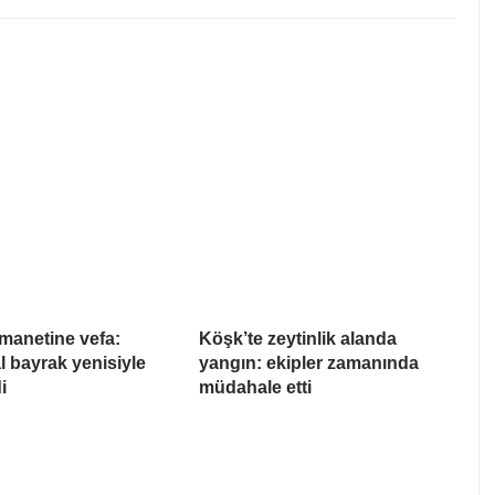
manetine vefa:
Köşk’te zeytinlik alanda
l bayrak yenisiyle
yangın: ekipler zamanında
i
müdahale etti