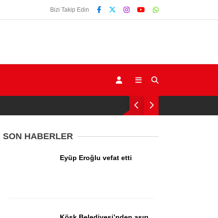
Bizi Takip Edin
SON HABERLER
Eyüp Eroğlu vefat etti
Gündem
Ekonomi
Siyaset
Köşk Belediyesi’nden aşırı