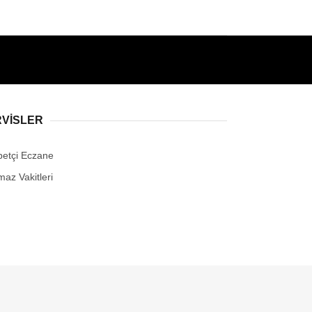
RVİSLER
betçi Eczane
maz Vakitleri