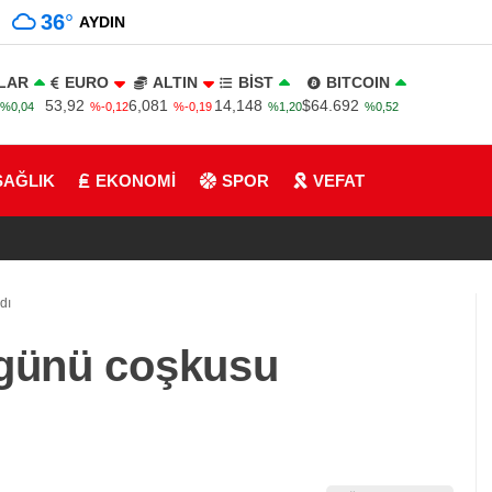
36
°
AYDIN
LAR
EURO
ALTIN
BİST
BITCOIN
53,92
6,081
14,148
$64.692
%0,04
%-0,12
%-0,19
%1,20
%0,52
SAĞLIK
EKONOMİ
SPOR
VEFAT
dı
 günü coşkusu