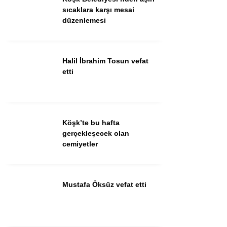
Güncel
sıcaklara karşı mesai
düzenlemesi
Spor
İlanlar
Halil İbrahim Tosun vefat
Sağlık
etti
Eğitim
Köşk’te bu hafta
WhatsApp İhbar
gerçekleşecek olan
Hattı
cemiyetler
Mustafa Öksüz vefat etti
Facebook