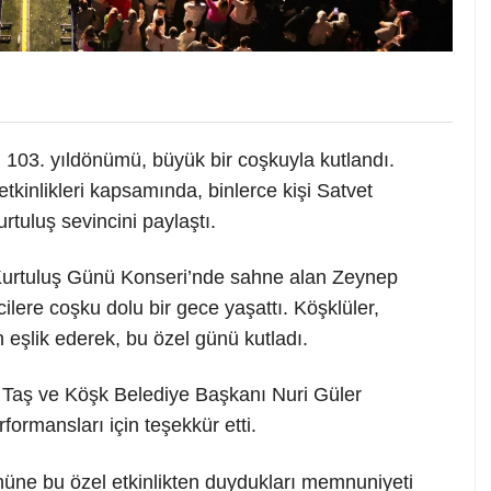
103. yıldönümü, büyük bir coşkuyla kutlandı.
tkinlikleri kapsamında, binlerce kişi Satvet
tuluş sevincini paylaştı.
Kurtuluş Günü Konseri’nde sahne alan Zeynep
cilere coşku dolu bir gece yaşattı. Köşklüler,
 eşlik ederek, bu özel günü kutladı.
aş ve Köşk Belediye Başkanı Nuri Güler
formansları için teşekkür etti.
nüne bu özel etkinlikten duydukları memnuniyeti