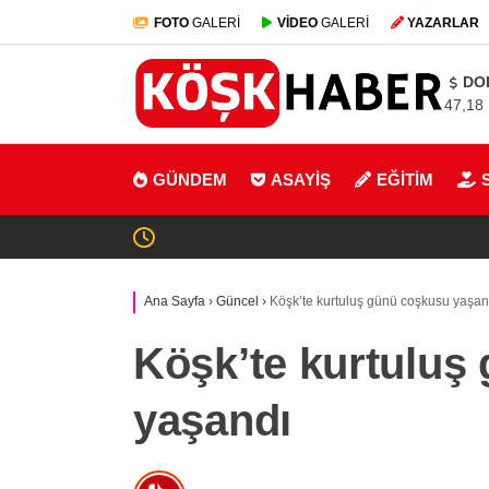
FOTO
GALERİ
VİDEO
GALERİ
YAZARLAR
DO
47,18
GÜNDEM
ASAYİŞ
EĞİTİM
Ana Sayfa
›
Güncel
›
Köşk’te kurtuluş günü coşkusu yaşan
Köşk’te kurtuluş
yaşandı