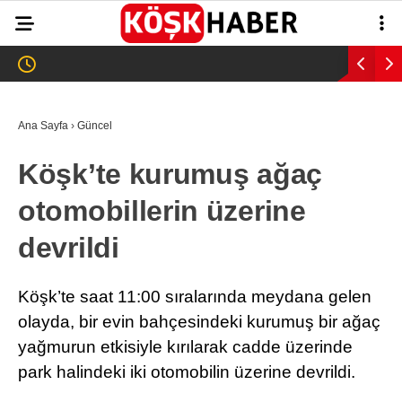
35.2
°
AYDIN
GALERİ
VİDEO
YAZARLAR
Ana Sayfa
›
Güncel
GÜNDEM
Köşk’te kurumuş ağaç
WhatsApp İhbar
ASAYİŞ
Hattı
otomobillerin üzerine
EĞİTİM
devrildi
SAĞLIK
Facebook
EKONOMİ
Köşk’te saat 11:00 sıralarında meydana gelen
olayda, bir evin bahçesindeki kurumuş bir ağaç
SPOR
yağmurun etkisiyle kırılarak cadde üzerinde
VEFAT
park halindeki iki otomobilin üzerine devrildi.
Instagram