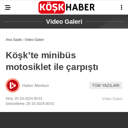
Video Galeri
Ana Sayfa
›
Video Galeri
GALERİ
VİDEO
GÜNDEM
Köşk’te minibüs
ASAYİŞ
motosiklet ile çarpıştı
EĞİTİM
SAĞLIK
Haber Merkezi
TÜM YAZILARI
EKONOMİ
Giriş: 20-10-2024 00:01
Video Galeri
Güncelleme: 20-10-2024 00:01
SPOR
VEFAT