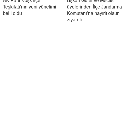
AK Parti Köşk İlçe
Bşkan Güler ve Meclis
Teşkilatı’nın yeni yönetimi
üyelerinden İlçe Jandarma
belli oldu
Komutanı’na hayırlı olsun
ziyareti