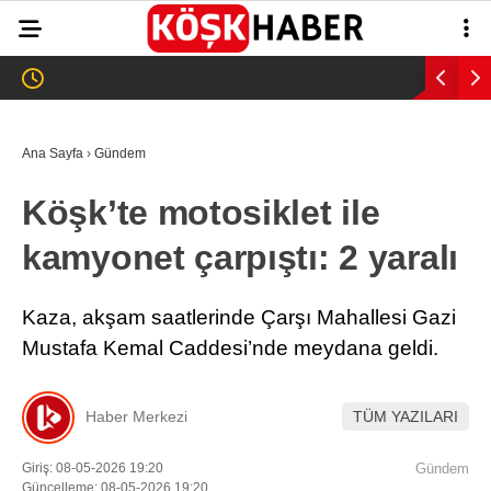
29
°
AYDIN
GALERİ
VİDEO
YAZARLAR
Ana Sayfa
›
Gündem
GÜNDEM
Köşk’te motosiklet ile
WhatsApp İhbar
ASAYİŞ
Hattı
kamyonet çarpıştı: 2 yaralı
EĞİTİM
SAĞLIK
Kaza, akşam saatlerinde Çarşı Mahallesi Gazi
Facebook
Mustafa Kemal Caddesi’nde meydana geldi.
EKONOMİ
SPOR
Haber Merkezi
TÜM YAZILARI
VEFAT
Instagram
Giriş: 08-05-2026 19:20
Gündem
Güncelleme: 08-05-2026 19:20