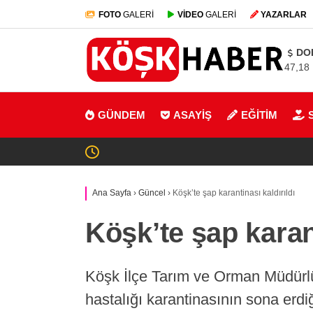
FOTO
GALERİ
VİDEO
GALERİ
YAZARLAR
DO
47,18
GÜNDEM
ASAYİŞ
EĞİTİM
Ana Sayfa
›
Güncel
›
Köşk’te şap karantinası kaldırıldı
Köşk’te şap karant
Köşk İlçe Tarım ve Orman Müdürl
hastalığı karantinasının sona erdi