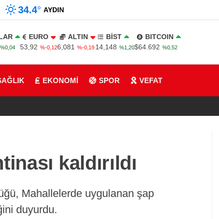
34.4
°
AYDIN
LAR
EURO
ALTIN
BİST
BITCOIN
53,92
6,081
14,148
$64.692
%0,04
%-0,12
%-0,19
%1,20
%0,52
SAĞLIK
EKONOMİ
SPOR
VEFAT
inası kaldırıldı
üğü, Mahallelerde uygulanan şap
ğini duyurdu.