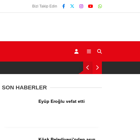
Bizi Takip Edin
SON HABERLER
Eyüp Eroğlu vefat etti
Gündem
Ekonomi
Siyaset
Köşk Belediyesi’nden aşırı