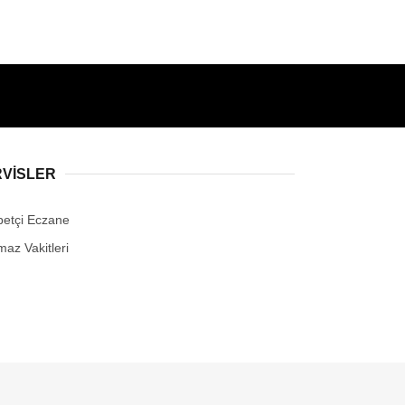
RVİSLER
betçi Eczane
maz Vakitleri