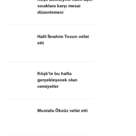
Güncel
sıcaklara karşı mesai
düzenlemesi
Spor
İlanlar
Halil İbrahim Tosun vefat
Sağlık
etti
Eğitim
Köşk’te bu hafta
WhatsApp İhbar
gerçekleşecek olan
Hattı
cemiyetler
Mustafa Öksüz vefat etti
Facebook