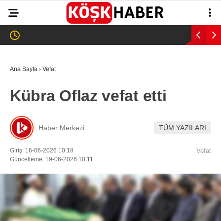
35.4
°
AYDIN
GALERİ
VİDEO
YAZARLAR
Ana Sayfa
›
Vefat
GÜNDEM
Kübra Oflaz vefat etti
WhatsApp İhbar
ASAYİŞ
Hattı
EĞİTİM
Haber Merkezi
TÜM YAZILARI
SAĞLIK
Giriş: 16-06-2026 10:18
Vefat
Facebook
Güncelleme: 19-06-2026 10:11
EKONOMİ
SPOR
VEFAT
Instagram