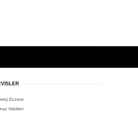
RVİSLER
betçi Eczane
maz Vakitleri