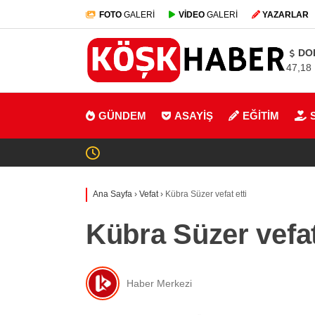
FOTO
GALERİ
VİDEO
GALERİ
YAZARLAR
DO
47,18
GÜNDEM
ASAYİŞ
EĞİTİM
Ana Sayfa
›
Vefat
›
Kübra Süzer vefat etti
Kübra Süzer vefat
Haber Merkezi