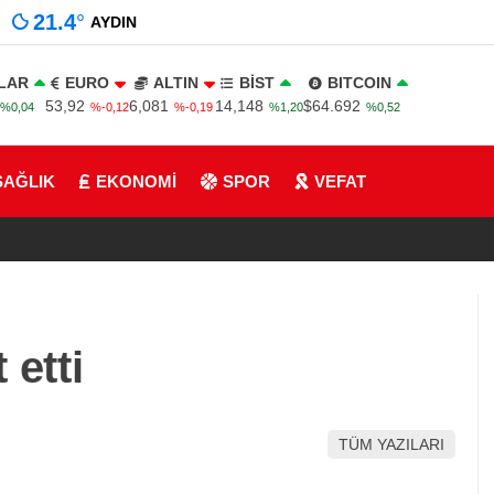
21.4
°
AYDIN
LAR
EURO
ALTIN
BİST
BITCOIN
53,92
6,081
14,148
$64.692
%0,04
%-0,12
%-0,19
%1,20
%0,52
SAĞLIK
EKONOMİ
SPOR
VEFAT
 etti
TÜM YAZILARI