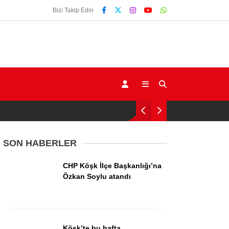
Bizi Takip Edin
SON HABERLER
CHP Köşk İlçe Başkanlığı’na
Gündem
Özkan Soylu atandı
Ekonomi
Siyaset
Köşk’te bu hafta