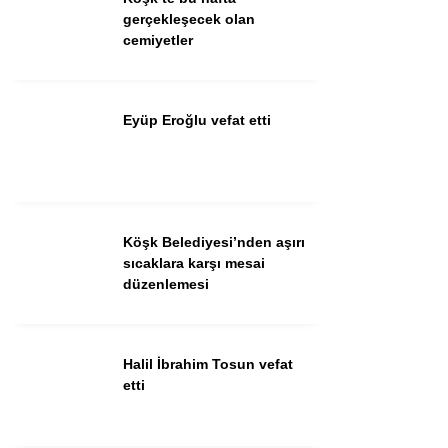
Güncel
gerçekleşecek olan
cemiyetler
Spor
İlanlar
Eyüp Eroğlu vefat etti
Sağlık
Eğitim
Köşk Belediyesi’nden aşırı
WhatsApp İhbar
sıcaklara karşı mesai
Hattı
düzenlemesi
Halil İbrahim Tosun vefat
Facebook
etti