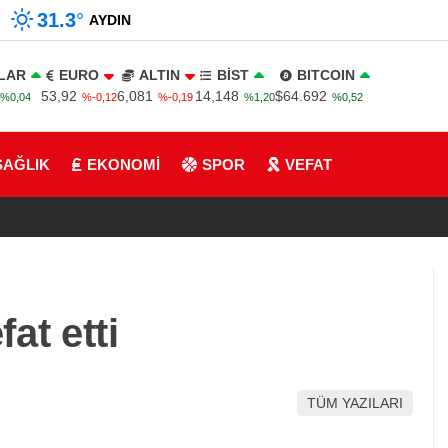
31.3
°
AYDIN
LAR
EURO
ALTIN
BİST
BITCOIN
53,92
6,081
14,148
$64.692
%0,04
%-0,12
%-0,19
%1,20
%0,52
SAĞLIK
EKONOMİ
SPOR
VEFAT
at etti
TÜM YAZILARI