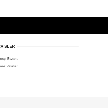
RVİSLER
betçi Eczane
maz Vakitleri