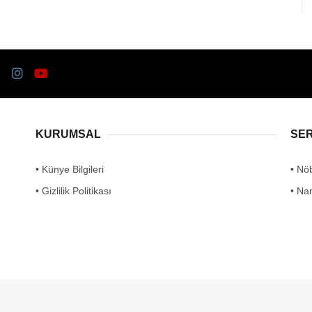
KURUMSAL
SE
• Künye Bilgileri
• Nö
• Gizlilik Politikası
• Na