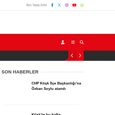
Bizi Takip Edin
SON HABERLER
CHP Köşk İlçe Başkanlığı’na
Gündem
Özkan Soylu atandı
Ekonomi
Siyaset
Köşk’te bu hafta