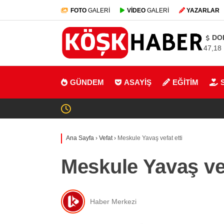
FOTO
GALERİ
VİDEO
GALERİ
YAZARLAR
DO
47,18
GÜNDEM
ASAYİŞ
EĞİTİM
Ana Sayfa
›
Vefat
›
Meskule Yavaş vefat etti
Meskule Yavaş vef
Haber Merkezi