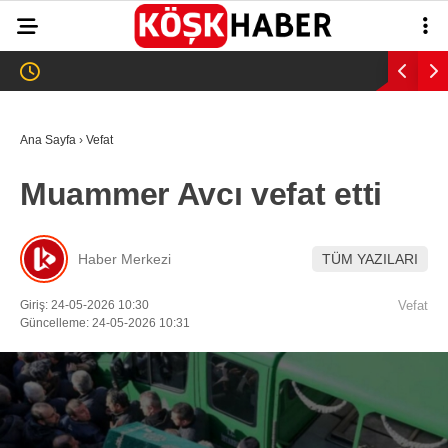
21.6
°
AYDIN
GALERİ
VİDEO
YAZARLAR
Ana Sayfa
›
Vefat
GÜNDEM
Muammer Avcı vefat etti
WhatsApp İhbar
ASAYİŞ
Hattı
EĞİTİM
Haber Merkezi
TÜM YAZILARI
SAĞLIK
Giriş: 24-05-2026 10:30
Vefat
Facebook
Güncelleme: 24-05-2026 10:31
EKONOMİ
SPOR
VEFAT
Instagram