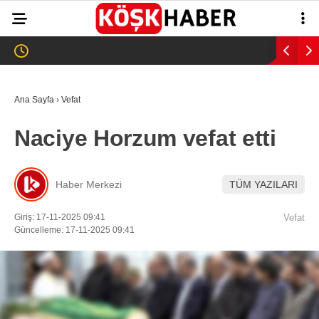
21.8
°
AYDIN
GALERİ
VİDEO
YAZARLAR
Ana Sayfa
›
Vefat
GÜNDEM
Naciye Horzum vefat etti
WhatsApp İhbar
ASAYİŞ
Hattı
EĞİTİM
Haber Merkezi
TÜM YAZILARI
SAĞLIK
Giriş: 17-11-2025 09:41
Vefat
Facebook
Güncelleme: 17-11-2025 09:41
EKONOMİ
SPOR
VEFAT
Instagram