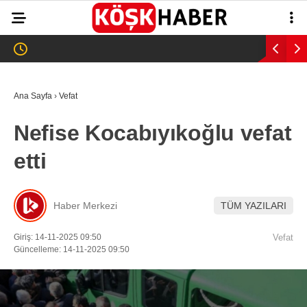
26.7
°
AYDIN
GALERİ
VİDEO
YAZARLAR
Ana Sayfa
›
Vefat
GÜNDEM
Nefise Kocabıyıkoğlu vefat
WhatsApp İhbar
ASAYİŞ
Hattı
etti
EĞİTİM
SAĞLIK
Haber Merkezi
TÜM YAZILARI
Facebook
EKONOMİ
Giriş: 14-11-2025 09:50
Vefat
Güncelleme: 14-11-2025 09:50
SPOR
VEFAT
Instagram