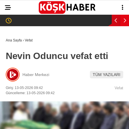
26.2
°
AYDIN
GALERİ
VİDEO
YAZARLAR
Ana Sayfa
›
Vefat
GÜNDEM
Nevin Oduncu vefat etti
WhatsApp İhbar
ASAYİŞ
Hattı
EĞİTİM
Haber Merkezi
TÜM YAZILARI
SAĞLIK
Giriş: 13-05-2026 09:42
Vefat
Facebook
Güncelleme: 13-05-2026 09:42
EKONOMİ
SPOR
VEFAT
Instagram