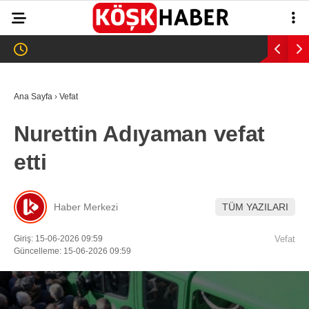
34.6
°
AYDIN
GALERİ
VİDEO
YAZARLAR
Ana Sayfa
›
Vefat
GÜNDEM
Nurettin Adıyaman vefat
WhatsApp İhbar
ASAYİŞ
Hattı
etti
EĞİTİM
SAĞLIK
Haber Merkezi
TÜM YAZILARI
Facebook
EKONOMİ
Giriş: 15-06-2026 09:59
Vefat
Güncelleme: 15-06-2026 09:59
SPOR
VEFAT
Instagram