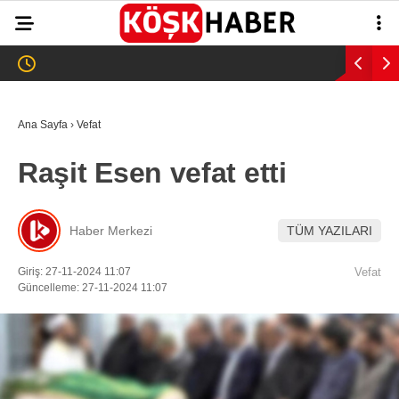
21.8
°
AYDIN
GALERİ
VİDEO
YAZARLAR
Ana Sayfa
›
Vefat
GÜNDEM
Raşit Esen vefat etti
WhatsApp İhbar
ASAYİŞ
Hattı
EĞİTİM
Haber Merkezi
TÜM YAZILARI
SAĞLIK
Giriş: 27-11-2024 11:07
Vefat
Facebook
Güncelleme: 27-11-2024 11:07
EKONOMİ
SPOR
VEFAT
Instagram