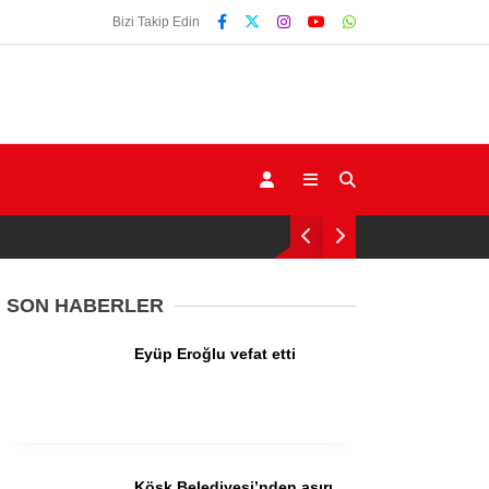
Bizi Takip Edin
SON HABERLER
Eyüp Eroğlu vefat etti
Gündem
Ekonomi
Siyaset
Köşk Belediyesi’nden aşırı