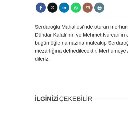
Serdaroğlu Mahallesi’nde oturan merhum
Dündar Kafalı’nın ve Mehmet Nurcan’ın a
bugün öğle namazına müteakip Serdaroğl
mezarlığına defnedilecektir. Merhumeye A
dileriz.
İLGİNİZİ
ÇEKEBİLİR