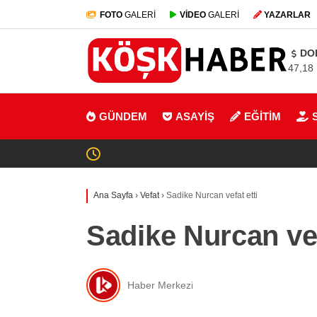
FOTO
GALERİ
VİDEO
GALERİ
YAZARLAR
DO
47,18
GÜNDEM
ASAYİŞ
EĞİTİM
Ana Sayfa
›
Vefat
›
Sadike Nurcan vefat etti
Sadike Nurcan vef
Haber Merkezi