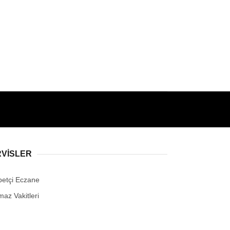
RVİSLER
betçi Eczane
maz Vakitleri