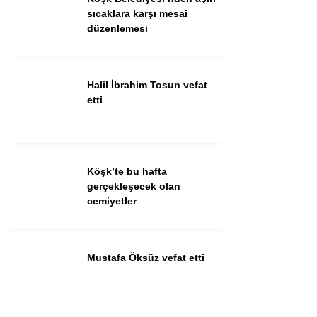
Güncel
sıcaklara karşı mesai
düzenlemesi
Spor
İlanlar
Halil İbrahim Tosun vefat
Sağlık
etti
Eğitim
Köşk’te bu hafta
WhatsApp İhbar
gerçekleşecek olan
Hattı
cemiyetler
Mustafa Öksüz vefat etti
Facebook