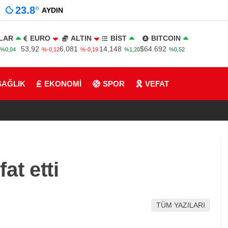
23.8
°
AYDIN
LAR
EURO
ALTIN
BİST
BITCOIN
53,92
6,081
14,148
$64.692
%0,04
%-0,12
%-0,19
%1,20
%0,52
SAĞLIK
EKONOMİ
SPOR
VEFAT
at etti
TÜM YAZILARI