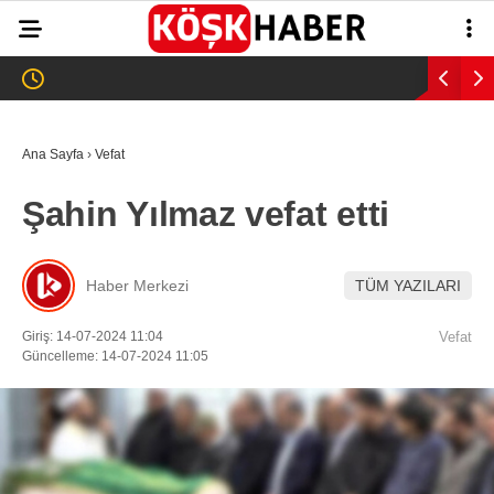
23.9
°
AYDIN
GALERİ
VİDEO
YAZARLAR
Ana Sayfa
›
Vefat
GÜNDEM
Şahin Yılmaz vefat etti
WhatsApp İhbar
ASAYİŞ
Hattı
EĞİTİM
Haber Merkezi
TÜM YAZILARI
SAĞLIK
Giriş: 14-07-2024 11:04
Vefat
Facebook
Güncelleme: 14-07-2024 11:05
EKONOMİ
SPOR
VEFAT
Instagram