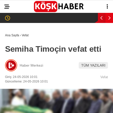
29
°
AYDIN
GALERİ
VİDEO
YAZARLAR
Ana Sayfa
›
Vefat
GÜNDEM
Semiha Timoçin vefat etti
WhatsApp İhbar
ASAYİŞ
Hattı
EĞİTİM
Haber Merkezi
TÜM YAZILARI
SAĞLIK
Giriş: 24-05-2026 10:01
Vefat
Facebook
Güncelleme: 24-05-2026 10:01
EKONOMİ
SPOR
VEFAT
Instagram