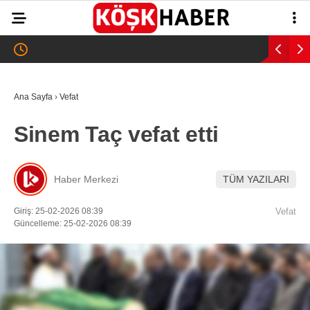
22.5
°
AYDIN
GALERİ
VİDEO
YAZARLAR
Ana Sayfa
›
Vefat
GÜNDEM
Sinem Taç vefat etti
WhatsApp İhbar
ASAYİŞ
Hattı
EĞİTİM
Haber Merkezi
TÜM YAZILARI
SAĞLIK
Giriş: 25-02-2026 08:39
Vefat
Facebook
Güncelleme: 25-02-2026 08:39
EKONOMİ
SPOR
VEFAT
Instagram