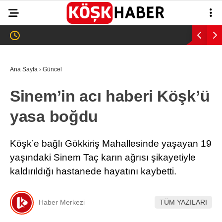
23.8
°
AYDIN
GALERİ
VİDEO
YAZARLAR
Ana Sayfa
›
Güncel
GÜNDEM
Sinem’in acı haberi Köşk’ü
WhatsApp İhbar
ASAYİŞ
Hattı
yasa boğdu
EĞİTİM
SAĞLIK
Köşk’e bağlı Gökkiriş Mahallesinde yaşayan 19
Facebook
yaşındaki Sinem Taç karın ağrısı şikayetiyle
EKONOMİ
kaldırıldığı hastanede hayatını kaybetti.
SPOR
VEFAT
Haber Merkezi
TÜM YAZILARI
Instagram