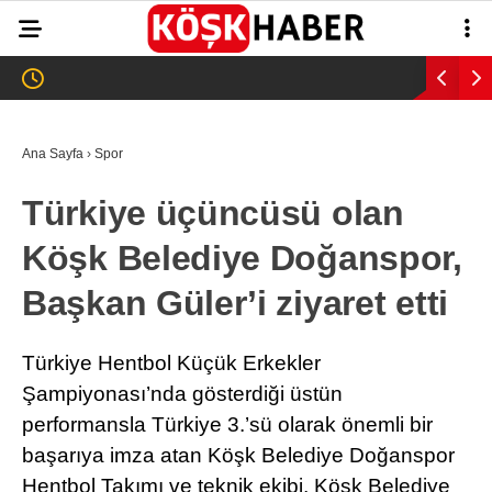
26.2
°
AYDIN
GALERİ
VİDEO
YAZARLAR
Ana Sayfa
›
Spor
GÜNDEM
Türkiye üçüncüsü olan
WhatsApp İhbar
ASAYİŞ
Hattı
Köşk Belediye Doğanspor,
EĞİTİM
Başkan Güler’i ziyaret etti
SAĞLIK
Facebook
EKONOMİ
Türkiye Hentbol Küçük Erkekler
Şampiyonası’nda gösterdiği üstün
SPOR
performansla Türkiye 3.’sü olarak önemli bir
VEFAT
başarıya imza atan Köşk Belediye Doğanspor
Instagram
Hentbol Takımı ve teknik ekibi, Köşk Belediye