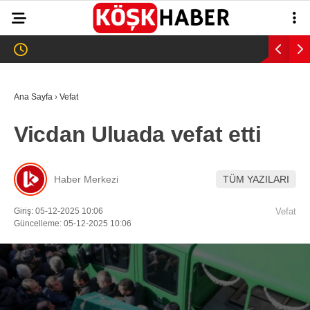
33.7
°
AYDIN
GALERİ
VİDEO
YAZARLAR
Ana Sayfa
›
Vefat
GÜNDEM
Vicdan Uluada vefat etti
WhatsApp İhbar
ASAYİŞ
Hattı
EĞİTİM
Haber Merkezi
TÜM YAZILARI
SAĞLIK
Giriş: 05-12-2025 10:06
Vefat
Facebook
Güncelleme: 05-12-2025 10:06
EKONOMİ
SPOR
VEFAT
Instagram