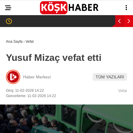
29
°
AYDIN
GALERİ
VİDEO
YAZARLAR
Ana Sayfa
›
Vefat
GÜNDEM
Yusuf Mizaç vefat etti
WhatsApp İhbar
ASAYİŞ
Hattı
EĞİTİM
Haber Merkezi
TÜM YAZILARI
SAĞLIK
Giriş: 11-02-2026 14:22
Vefat
Facebook
Güncelleme: 11-02-2026 14:22
EKONOMİ
SPOR
VEFAT
Instagram